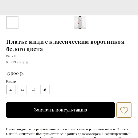
Платье миди с классическим воротником
белого цвета
Bianelli
SKU:
BL-1225255
13 900
р.
Размер
42
44
46
48
Заказать консультацию
Платье миди с подчеркнутой линией плеч и отложным воротником стойкой. Создает
мягкий, женственный силуэт, оставаясь в рамках делового образа. Сбалансированный