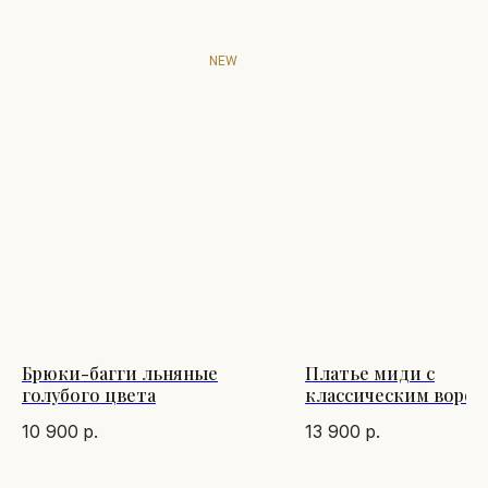
NEW
Брюки-багги льняные
Платье миди с
голубого цвета
классическим воро
бежевого цвета
10 900
р.
13 900
р.