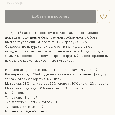
13900,00
р.
Добавить в корзину
Твидовый жакет с люрексом в стиле знаменитого модного
дома даёт ощущение безупречной собранности. Образ
выглядит уверенным, элегантным и продуманным.
Содержание натуральных волокон в ткани делают ее
воздухопроницаемой и комфортной для тела. Подходит для
зимы и межсезонья. Прямой крой, округлый вырез горловины,
накладные карманы, акцентные пуговицы.
Идеален для деловых комплектов с брюками или юбкой.
Размерный ряд: 42–48. Деликатная чистка сохраняет фактуру
твида и блеск декоративных нитей.
Материал: 58% полиэстер, 30% хлопок , 10% акрил, 2% люрекс
Материал подклада: 50% вискоза, 50% полиэстер
Крой: Прямой
Тип рукава: Втачной
Тип застежки: Петли и пуговицы
Тип кармана: Накладной
Бортность: Однобортный