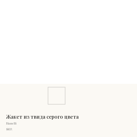
Жакет из твида серого цвета
Bianelli
SKU: