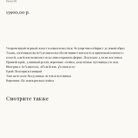
Bianelli
13900,00
р.
Добавить в корзину
Укороченный черный жакет в азиатском стиле безупречно собирает деловой образ.
Ткань, состоящая на 60% из вискозы обеспечивает мягкость и приятный контакт с
кожей, а нейлон позволяет изделию сохранять форму. Подходит для межсезонья.
Прямой крой, длинный рукав, воротник-стойка, акцентные пуговицы узелки.
Материал: 60% вискоза, 36% нейлон, 4% спандекс
Крой: Полуприлегающий
Тип застежки: Воздушные петли и пуговицы
Воротник: Цельнокроеная стойка
Смотрите также