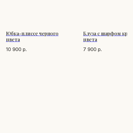
Юбка-плиссе черного
Блуза с шарфом кра
цвета
цвета
10 900
р.
7 900
р.