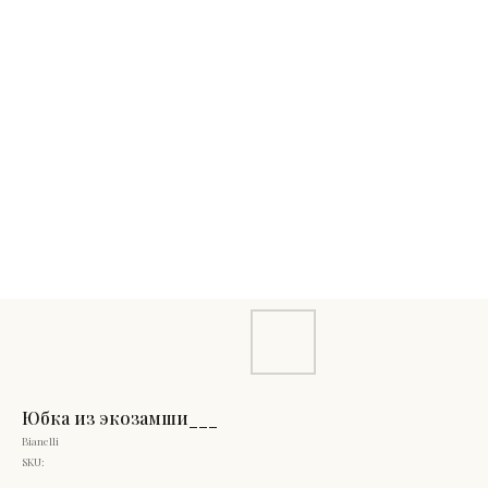
Юбка из экозамши___
Bianelli
SKU: