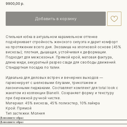
9900,00
р.
Добавить в корзину
Стильная юбка в актуальном карамельном оттенке
подчёркивает стройность женского силуэта и дарит комфорт
на протяжении всего дня. Экозамша на хлопковой основе (45%
вискозы); плотная, дышащая, устойчивая к деформации.
Подходит для межсезонья. Прямой крой, матовая фактура,
длина миди, аккуратный разрез сзади для свободы движений.
Стандартная посадка по талии.
Идеальна для деловых встреч и вечерних выходов —
гармонирует с шелковыми блузами, трикотажем и
лаконичными пиджаками. Составляет комплект для total look с
жакетом из коллекции Bianelli. Сохраняет форму и текстуру
при бережной ручной чистке.
Материал: 45% вискоза, 45% полиэстер, 10% лайкра
Крой: Прямой
Тип застежки: Молния
Дополните образ
Дополните образ