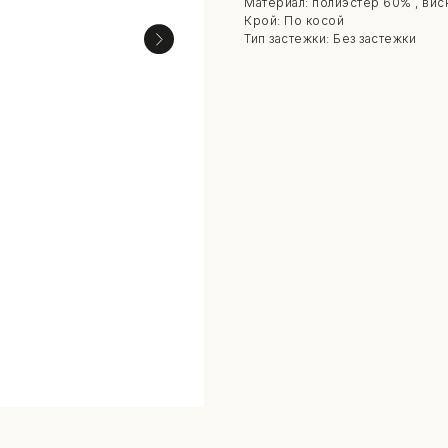
Материал: полиэстер 60% , вис
Крой: По косой
Тип застежки: Без застежки