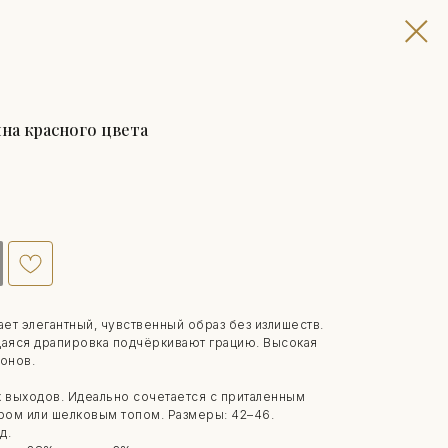
на красного цвета
ает элегантный, чувственный образ без излишеств.
щаяся драпировка подчёркивают грацию. Высокая
зонов.
х выходов. Идеально сочетается с приталенным
ом или шелковым топом. Размеры: 42–46.
д.