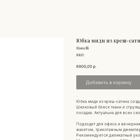
Юбка миди из креш-сати
Bianelli
SKU:
6900,00
р.
Добавить в корзину
Юбка миди из креш-сатина созд
Шелковый блеск ткани и струя
посадка. Актуальна для всех се
Подходит для офиса и вечерни
жакетом, трикотажным джемпер
Рекомендуется деликатный ухо