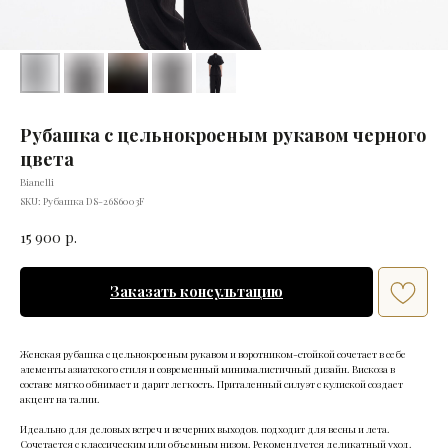
Рубашка с цельнокроеным рукавом черного
цвета
Bianelli
SKU:
Рубашка DS-26S6003F
15 900
р.
Заказать консультацию
Женская рубашка с цельнокроеным рукавом и воротником-стойкой сочетает в себе
элементы азиатского стиля и современный минималистичный дизайн. Вискоза в
составе мягко обнимает и дарит легкость. Приталенный силуэт с кулиской создает
акцент на талии.
Идеально для деловых встреч и вечерних выходов. подходит для весны и лета.
Сочетается с классическим или объемным низом. Рекомендуется деликатный уход.