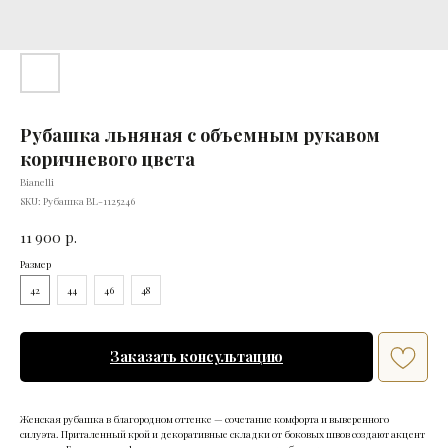
Рубашка льняная с объемным рукавом
коричневого цвета
Bianelli
SKU:
Рубашка BL-1125246
11 900
р.
Размер
42
44
46
48
Заказать консультацию
Женская рубашка в благородном оттенке — сочетание комфорта и выверенного
силуэта. Приталенный крой и декоративные складки от боковых швов создают акцент