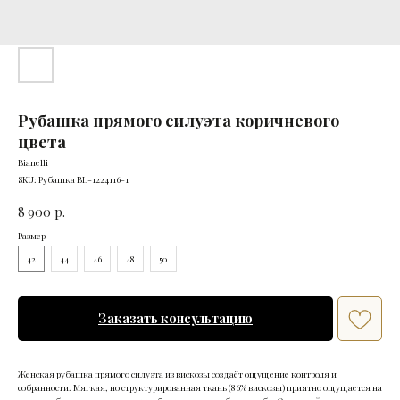
Рубашка прямого силуэта коричневого
цвета
Bianelli
SKU:
Рубашка BL-1224116-1
8 900
р.
Размер
42
44
46
48
50
Заказать консультацию
Женская рубашка прямого силуэта из вискозы создаёт ощущение контроля и
собранности. Мягкая, но структурированная ткань (86% вискозы) приятно ощущается на