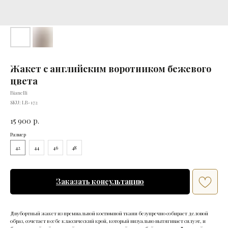
Жакет с английским воротником бежевого
цвета
Bianelli
SKU:
LB-172
15 900
р.
Размер
42
44
46
48
Заказать консультацию
Двубортный жакет из премиальной костюмной ткани безупречно собирает деловой
образ, сочетает в себе классический крой, который визуально вытягивает силуэт, и