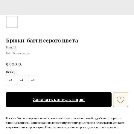
Брюки-багги серого цвета
Bianelli
SKU:
BL-1025233-1
9 900
р.
Размер
42
44
46
Заказать консультацию
Брюки- багги из премиальной костюмной ткани сочетают в себе удобство с дерзким
уличным стилем. Они визуально корректируют фигуру, скрывая недостатки, создают
выразительные пропорции. Натуральные волокна шерсти дарят тепло и комфорт.