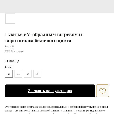
Платье с V-образным вырезом и
воротником бежевого цвета
Bianelli
SKU:
BL-1225256
11 900
р.
Размер
42
44
46
48
Заказать консультацию
Элегантное женское платье создаёт выразительный и собранный силуэт, подчёркивая
статус и уверенность. Ткань с вискозой мягкая, дышащая и держит форму; полиэстер