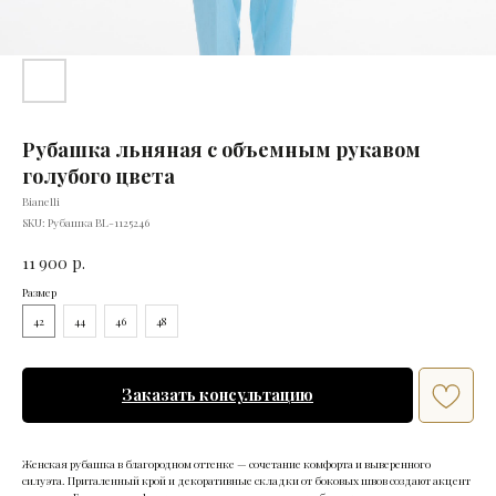
Рубашка льняная с объемным рукавом
голубого цвета
Bianelli
SKU:
Рубашка BL-1125246
11 900
р.
Размер
42
44
46
48
Заказать консультацию
Женская рубашка в благородном оттенке — сочетание комфорта и выверенного
силуэта. Приталенный крой и декоративные складки от боковых швов создают акцент