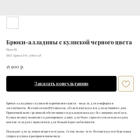
Брюки-алладины с кулиской черного цвета
Bianelli
SKU:
Брюки DS-26S6003F
15 900
р.
Заказать консультацию
Брюки-алладины с кулиской коричневого цвета - модель для комфорта и
элегантности. Легкий состав (85% вискоза, 15% нейлон) идеален для активного дня.
Притачной пояс с резинкой обеспечивает идеальную посадку без лишних застёжек.
Кулиса по низу позволяет адаптировать длину для более строгого стиля или создать
мягкие складки у щиколотки для большей расслабленности.
Подходит для деловых встреч и отдыха. Сезон: весна-лето. Рекомендуется бережная
стирка и сушка в расправленном виде.