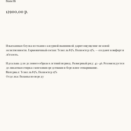
Bianelli
12900,00
р.
Добавить в корзину
Изысканная блузка из ткани с ажурной вышивкой дарит ощущение нежной
женственности. Гармоничный состав: Тенсель 85%, Полиэстер 15%, — создают комфорт и
лёгкость.
Идеальна для делового образа в летний период. Размерный ряд: 42–46. Рекомендуется
деликатная стирка с мягкими средствами и бережное отпаривание.
Материал: Тенсель 85%, Полиэстер 15%
Отделка: Воланы по переду