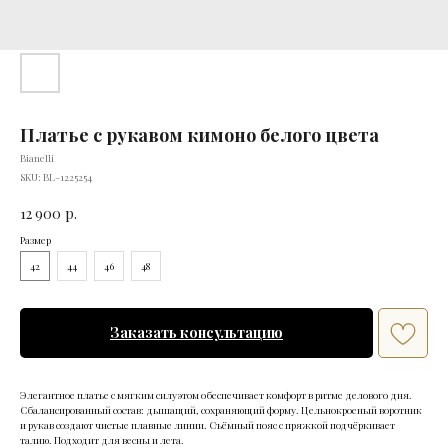
Платье с рукавом кимоно белого цвета
Bianelli
SKU:
BL-1225254
12 900
р.
Размер
42
44
46
48
Заказать консультацию
Элегантное платье с мягким силуэтом обеспечивает комфорт в ритме делового дня.
Сбалансированный состав: дышащий, сохраняющий форму. Цельнокроеный воротник
и рукав создают чистые плавные линии. Съёмный пояс с пряжкой подчёркивает
талию. Подходит для весны и лета.