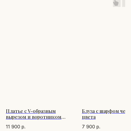
Платье с V-образным
Блуза с шарфом чер
вырезом и воротником
цвета
коричневого цвета
11 900
р.
7 900
р.