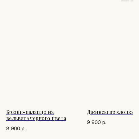
Брюки-палаццо из
Джинсы из хлопка
вельвета черного цвета
9 900
р.
8 900
р.