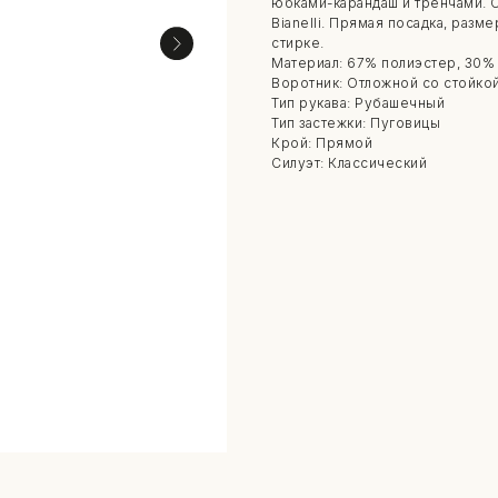
юбками-карандаш и тренчами. Со
Bianelli. Прямая посадка, разм
стирке.
Материал: 67% полиэстер, 30% 
Воротник: Отложной со стойко
Тип рукава: Рубашечный
Тип застежки: Пуговицы
Крой: Прямой
Силуэт: Классический