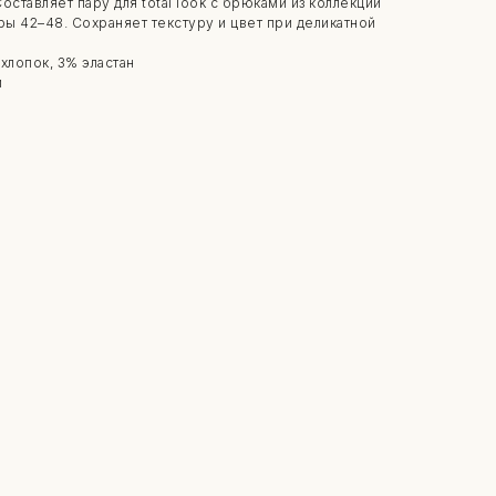
ставляет пару для total look с брюками из коллекции
еры 42–48. Сохраняет текстуру и цвет при деликатной
хлопок, 3% эластан
й